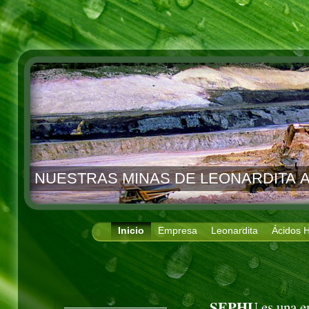
NUESTRAS MINAS DE LEONARDITA A
Inicio
Empresa
Leonardita
Ácidos 
SEPHU
es una e