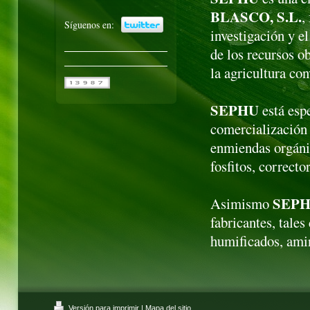
BLASCO, S.L.
,
Síguenos en:
investigación y el
de los recursos o
la agricultura co
SEPHU
está espe
comercialización 
enmiendas orgáni
fosfitos, correcto
SEP
Asimismo
fabricantes, tales
humificados, amin
Versión para imprimir
|
Mapa del sitio