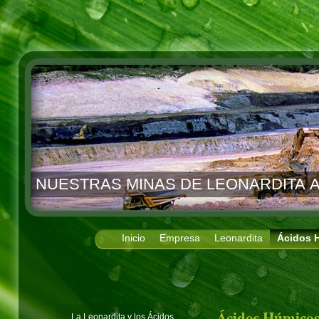
NUESTRAS MINAS DE LEONARDITA A
Inicio
Empresa
Leonardita
Ácidos 
Ácidos Húmico
La Leonardita y los Ácidos