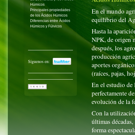
Húmicos
En el mundo agrí
Principales propiedades
de los Ácidos Húmicos
equilibrio del Ag
Diferencias entre Ácidos
Húmicos y Fúlvicos
Hasta la aparició
NPK, de origen 
después, los agr
producción agríco
Síguenos en:
aportes orgánico
(raíces, pajas, ho
En el estudio de l
perfectamente de
evolución de la f
Con la utilizació
últimas décadas,
forma espectacula