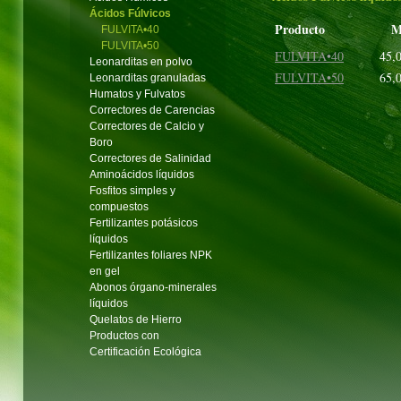
Ácidos Fúlvicos
Producto
M
FULVITA•40
FULVITA•50
FULVITA•40
45,
Leonarditas en polvo
FULVITA•50
65,
Leonarditas granuladas
Humatos y Fulvatos
Correctores de Carencias
Correctores de Calcio y
Boro
Correctores de Salinidad
Aminoácidos líquidos
Fosfitos simples y
compuestos
Fertilizantes potásicos
líquidos
Fertilizantes foliares NPK
en gel
Abonos órgano-minerales
líquidos
Quelatos de Hierro
Productos con
Certificación Ecológica