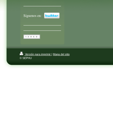
Síguenos en:
Versión para imprimir
|
Mapa del sitio
© SEPHU