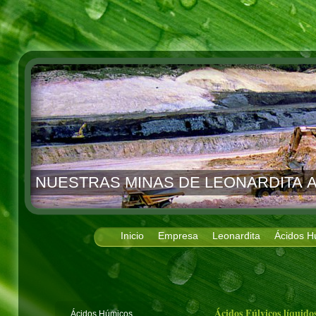
NUESTRAS MINAS DE LEONARDITA A
Inicio
Empresa
Leonardita
Ácidos H
Ácidos Fúlvicos líquido
Ácidos Húmicos