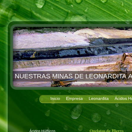
NUESTRAS MINAS DE LEONARDITA A
Inicio
Empresa
Leonardita
Ácidos H
Quelatos de Hierro
Ácidos Húmicos