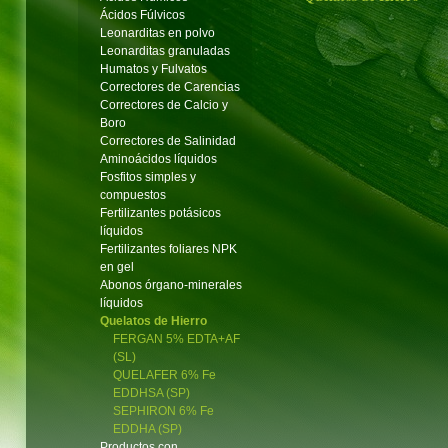
Ácidos Fúlvicos
Leonarditas en polvo
Leonarditas granuladas
Humatos y Fulvatos
Correctores de Carencias
Correctores de Calcio y
Boro
Correctores de Salinidad
Aminoácidos líquidos
Fosfitos simples y
compuestos
Fertilizantes potásicos
líquidos
Fertilizantes foliares NPK
en gel
Abonos órgano-minerales
líquidos
Quelatos de Hierro
FERGAN 5% EDTA+AF
(SL)
QUELAFER 6% Fe
EDDHSA (SP)
SEPHIRON 6% Fe
EDDHA (SP)
Productos con