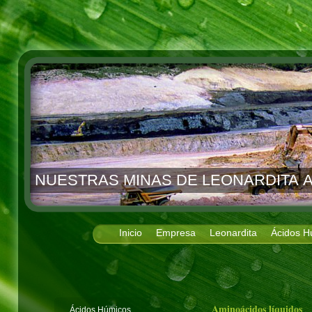
NUESTRAS MINAS DE LEONARDITA A
Inicio
Empresa
Leonardita
Ácidos H
Aminoácidos líquidos
Ácidos Húmicos