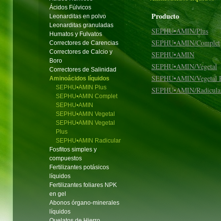
Ácidos Fúlvicos
Producto
Leonarditas en polvo
Leonarditas granuladas
SEPHU•AMIN/Plus
Humatos y Fulvatos
SEPHU•AMIN /Complet
Correctores de Carencias
Correctores de Calcio y
SEPHU•AMIN
Boro
SEPHU•AMIN /Vegetal
Correctores de Salinidad
SEPHU•AMIN /Vegetal P
Aminoácidos líquidos
SEPHU•AMIN Plus
SEPHU•AMIN /Radicula
SEPHU•AMIN Complet
SEPHU•AMIN
SEPHU•AMIN Vegetal
SEPHU•AMIN Vegetal
Plus
SEPHU•AMIN Radicular
Fosfitos simples y
compuestos
Fertilizantes potásicos
líquidos
Fertilizantes foliares NPK
en gel
Abonos órgano-minerales
líquidos
Quelatos de Hierro