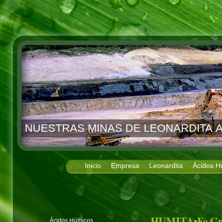
NUESTRAS MINAS DE LEONARDITA A
Inicio
Empresa
Leonardita
Ácidos H
HUMITA•Fe Gr
Ácidos Húmicos