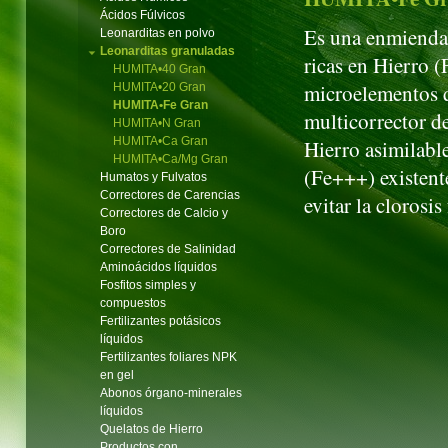
Ácidos Fúlvicos
Es una enmienda
Leonarditas en polvo
Leonarditas granuladas
ricas en Hierro 
HUMITA•40 Gran
microelementos q
HUMITA•20 Gran
HUMITA•Fe Gran
multicorrector d
HUMITA•N Gran
HUMITA•Ca Gran
Hierro asimilable
HUMITA•Ca/Mg Gran
(Fe+++) existent
Humatos y Fulvatos
Correctores de Carencias
evitar la clorosis
Correctores de Calcio y
Boro
Correctores de Salinidad
Aminoácidos líquidos
Fosfitos simples y
compuestos
Fertilizantes potásicos
líquidos
Fertilizantes foliares NPK
en gel
Abonos órgano-minerales
líquidos
Quelatos de Hierro
Productos con